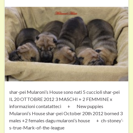
shar-pei Mularoni’s House sono nati 5 cuccioli shar-pei
IL 20 OTTOBRE 2012 3 MASCHI + 2 FEMMINE x
informazioni contatatteci + New puppies
Mularoni’s House shar-pei October 20th 2012 borned 3
males +2 females dagu mularoni’s house + ch-stoney’-
s-true-Mark-of-the-league