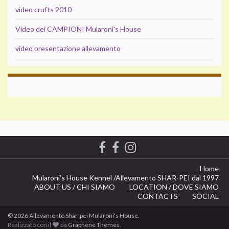
video crufts 2010
Video dei CAMPIONI Mularoni's House
video presentazione allevamento
Home
Mularoni’s House Kennel /
Allevamento SHAR-PEI dal 1997
ABOUT US / CHI SIAMO
LOCATION / DOVE SIAMO
CONTACTS
SOCIAL
© 2026 Allevamento Shar-pei Mularoni's House.
Realizzato con il
da
Graphene Themes
.