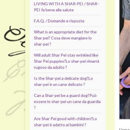
LIVING WITH A SHAR-PEI / SHAR-
PEI fa bene alla salute
F.A.Q. / Domande e risposte
What is an appropriate diet for the
Shar pei?
Cosa deve mangiare lo
shar-pei ?
Will adult Shar Pei stay wrinkled like
Shar Pei puppies?
Lo shar-pei rimarrà
rugoso da adulto ?
Is the Shar-pei a delicate dog?
Lo
shar-pei è un cane delicato ?
Can a Shar-pei be a guard dog?
Può
essere lo shar-pei un cane da guardia
?
Are Shar Pei good with children?
Lo
shar-pei è adatto ai bambini ?
L’amo