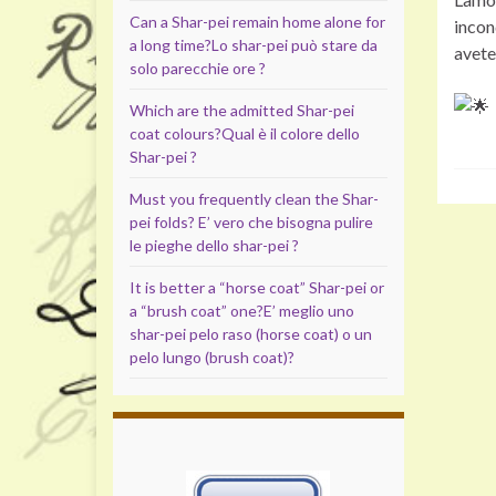
Can a Shar-pei remain home alone for
incon
a long time?
Lo shar-pei può stare da
avete
solo parecchie ore ?
Which are the admitted Shar-pei
coat colours?
Qual è il colore dello
Shar-pei ?
Must you frequently clean the Shar-
pei folds?
E’ vero che bisogna pulire
le pieghe dello shar-pei ?
It is better a “horse coat” Shar-pei or
a “brush coat” one?
E’ meglio uno
shar-pei pelo raso (horse coat) o un
pelo lungo (brush coat)?