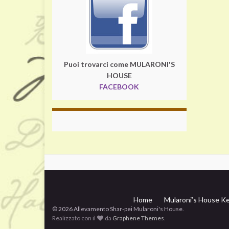
Puoi trovarci come MULARONI'S
HOUSE
FACEBOOK
Home
Mularoni’s House Ke
© 2026 Allevamento Shar-pei Mularoni's House.
Realizzato con il
da
Graphene Themes
.