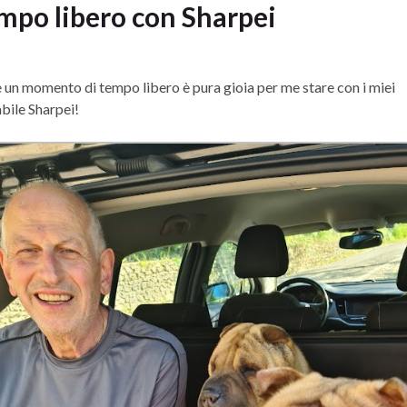
mpo libero con Sharpei
 un momento di tempo libero è pura gioia per me stare con i miei
bile Sharpei!