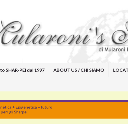
to SHAR-PEI dal 1997
ABOUT US / CHI SIAMO
LOCAT
Home
Mularoni’s House Kennel /
Allevamento SHAR-PEI dal 1997
ABOUT US / CHI SIAMO
LOCATION / DOVE SIAMO
CONTACTS
SOCIAL
netica + Epigenetica = futuro
perr gli Sharpei