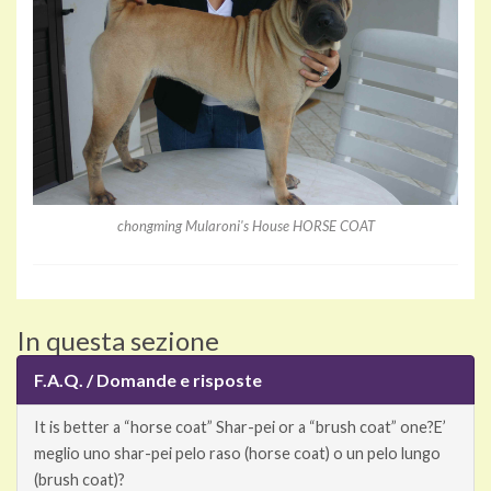
chongming Mularoni's House HORSE COAT
In questa sezione
F.A.Q. / Domande e risposte
It is better a “horse coat” Shar-pei or a “brush coat” one?
E’
meglio uno shar-pei pelo raso (horse coat) o un pelo lungo
(brush coat)?