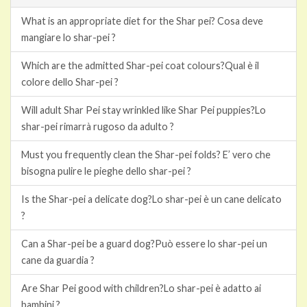
What is an appropriate diet for the Shar pei?
Cosa deve
mangiare lo shar-pei ?
Which are the admitted Shar-pei coat colours?
Qual è il
colore dello Shar-pei ?
Will adult Shar Pei stay wrinkled like Shar Pei puppies?
Lo
shar-pei rimarrà rugoso da adulto ?
Must you frequently clean the Shar-pei folds?
E’ vero che
bisogna pulire le pieghe dello shar-pei ?
Is the Shar-pei a delicate dog?
Lo shar-pei è un cane delicato
?
Can a Shar-pei be a guard dog?
Può essere lo shar-pei un
cane da guardia ?
Are Shar Pei good with children?
Lo shar-pei è adatto ai
bambini ?