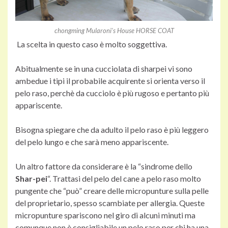
chongming Mularoni's House HORSE COAT
La scelta in questo caso è molto soggettiva.
Abitualmente se in una cucciolata di sharpei vi sono
ambedue i tipi il probabile acquirente si orienta verso il
pelo raso, perchè da cucciolo è più rugoso e pertanto più
appariscente.
Bisogna spiegare che da adulto il pelo raso è più leggero
del pelo lungo e che sarà meno appariscente.
Un altro fattore da considerare è la “sindrome dello
Shar-pei
“. Trattasi del pelo del cane a pelo raso molto
pungente che “può” creare delle micropunture sulla pelle
del proprietario, spesso scambiate per allergia. Queste
micropunture spariscono nel giro di alcuni minuti ma
comunque non è consigliabile un pelo raso per chi ha una