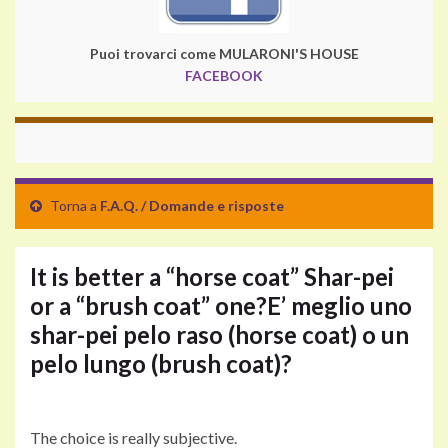
Puoi trovarci come MULARONI'S HOUSE
FACEBOOK
Torna a
F.A.Q. / Domande e risposte
It is better a “horse coat” Shar-pei
or a “brush coat” one?
E’ meglio uno
shar-pei pelo raso (horse coat) o un
pelo lungo (brush coat)?
The choice is really subjective.