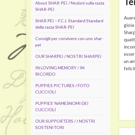
Te
About SHAR-PEI / Nozioni sulla razza
SHAR-PEI
Avere
SHAR PEI – F.C.I. Standard Standard
gioia
della razza SHAR-PEI
Sharp
Consigli per convivere con uno shar-
quatt
pei
incon
esser
OUR SHARPEI / NOSTRI SHARPEI
un am
IN LOVING MEMORY / IN
felici
RICORDO
PUPPIES PICTURES / FOTO
CUCCIOLI
PUPPIES’ NAMES
NOMI DEI
CUCCIOLI
OUR SUPPORTERS / I NOSTRI
SOSTENITORI