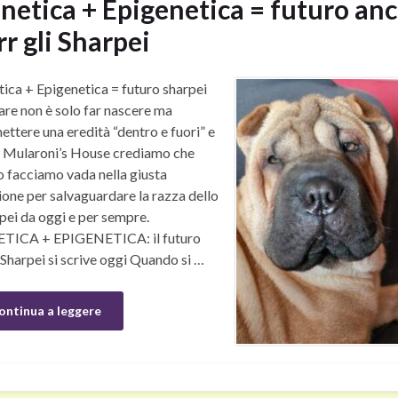
netica + Epigenetica = futuro an
rr gli Sharpei
ica + Epigenetica = futuro sharpei
are non è solo far nascere ma
ettere una eredità “dentro e fuori” e
i Mularoni’s House crediamo che
o facciamo vada nella giusta
ione per salvaguardare la razza dello
pei da oggi e per sempre.
TICA + EPIGENETICA: il futuro
 Sharpei si scrive oggi Quando si …
ontinua a leggere