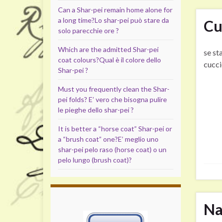
Can a Shar-pei remain home alone for
a long time?
Lo shar-pei può stare da
Cu
solo parecchie ore ?
Which are the admitted Shar-pei
se st
coat colours?
Qual è il colore dello
cucci
Shar-pei ?
Must you frequently clean the Shar-
pei folds?
E’ vero che bisogna pulire
le pieghe dello shar-pei ?
It is better a “horse coat” Shar-pei or
a “brush coat” one?
E’ meglio uno
shar-pei pelo raso (horse coat) o un
pelo lungo (brush coat)?
Na