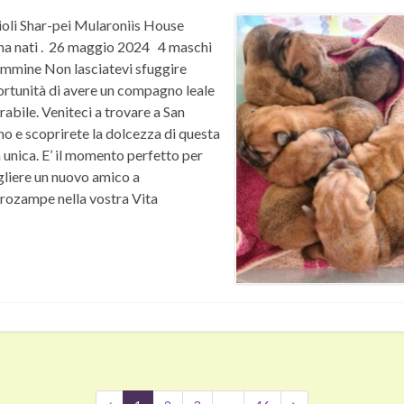
oli Shar-pei Mularoniìs House
a nati . 26 maggio 2024 4 maschi
emmine Non lasciatevi sfuggire
ortunità di avere un compagno leale
rabile. Veniteci a trovare a San
o e scoprirete la dolcezza di questa
 unica. E’ il momento perfetto per
liere un nuovo amico a
rozampe nella vostra Vita