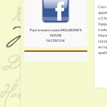
Cucci
appen
e 2 f
l’opp
e ado
Puoi trovarci come MULARONI'S
Marin
HOUSE
FACEBOOK
razza
accog
quatt