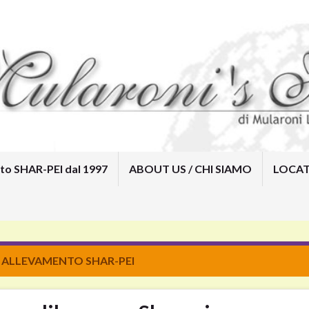
to SHAR-PEI dal 1997
ABOUT US / CHI SIAMO
LOCAT
Home
Mularoni’s House Kennel /
Allevamento SHAR-PEI dal 1997
ABOUT US / CHI SIAMO
LOCATION / DOVE SIAMO
CONTACTS
SOCIAL
:
ALLEVAMENTO SHAR-PEI