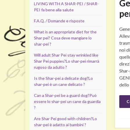
Ge
LIVING WITH A SHAR-PEI / SHAR-
PEI fa bene alla salute
pe
F.A.Q. / Domande e risposte
Genet
What is an appropriate diet for the
Allev
Shar pei?
Cosa deve mangiare lo
trasm
shar-pei ?
noi d
Will adult Shar Pei stay wrinkled like
quell
Shar Pei puppies?
Lo shar-pei rimarrà
direz
rugoso da adulto ?
Shar-
GENE
Is the Shar-pei a delicate dog?
Lo
shar-pei è un cane delicato ?
dello
Can a Shar-pei be a guard dog?
Può
essere lo shar-pei un cane da guardia
C
?
Are Shar Pei good with children?
Lo
shar-pei è adatto ai bambini ?