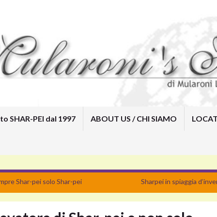
to SHAR-PEI dal 1997
ABOUT US / CHI SIAMO
LOCAT
Home
Mularoni’s House Kennel /
Allevamento SHAR-PEI dal 1997
ABOUT US / CHI SIAMO
LOCATION / DOVE SIAMO
CONTACTS
SOCIAL
mpre Shar-pei solo Shar-pei
Sharpei in spiaggia d’inv