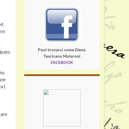
ed
ano
Puoi trovarci come Elena
cipato
Taurisano Mularoni
FACEBOOK
 ho
uzer
a (
care