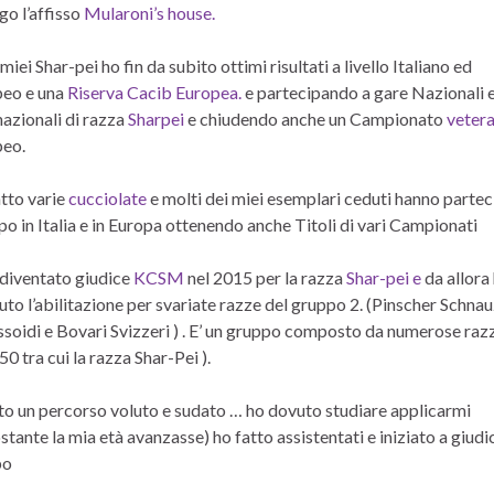
go l’affisso
Mularoni’s house.
miei Shar-pei ho fin da subito ottimi risultati a livello Italiano ed
eo e una
Riserva Cacib Europea.
e partecipando a gare Nazionali 
nazionali di razza
Sharpei
e chiudendo anche un Campionato
veter
eo.
tto varie
cucciolate
e molti dei miei esemplari ceduti hanno parte
po in Italia e in Europa ottenendo anche Titoli di vari Campionati
diventato giudice
KCSM
nel 2015 per la razza
Shar-pei e
da allora
uto l’abilitazione per svariate razze del gruppo 2. (Pinscher Schna
soidi e Bovari Svizzeri ) . E’ un gruppo composto da numerose razz
50 tra cui la razza Shar-Pei ).
ato un percorso voluto e sudato … ho dovuto studiare applicarmi
stante la mia età avanzasse) ho fatto assistentati e iniziato a giudi
po