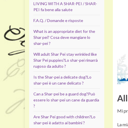
LIVING WITH A SHAR-PEI / SHAR-
PEI fa bene alla salute
F.A.Q. / Domande e risposte
What is an appropriate diet for the
Shar pei?
Cosa deve mangiare lo
shar-pei ?
Will adult Shar Pei stay wrinkled like
Shar Pei puppies?
Lo shar-pei rimarrà
rugoso da adulto ?
Is the Shar-pei a delicate dog?
Lo
shar-pei è un cane delicato ?
Can a Shar-pei be a guard dog?
Può
Al
essere lo shar-pei un cane da guardia
?
Mi p
Are Shar Pei good with children?
Lo
shar-pei è adatto ai bambini ?
La mi