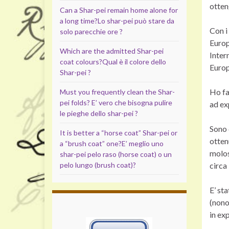
otten
Can a Shar-pei remain home alone for
a long time?
Lo shar-pei può stare da
Con i 
solo parecchie ore ?
Europ
Which are the admitted Shar-pei
Inter
coat colours?
Qual è il colore dello
Europ
Shar-pei ?
Ho fa
Must you frequently clean the Shar-
pei folds?
E’ vero che bisogna pulire
ad ex
le pieghe dello shar-pei ?
Sono 
It is better a “horse coat” Shar-pei or
otten
a “brush coat” one?
E’ meglio uno
molos
shar-pei pelo raso (horse coat) o un
pelo lungo (brush coat)?
circa 
E’ st
(nono
in ex