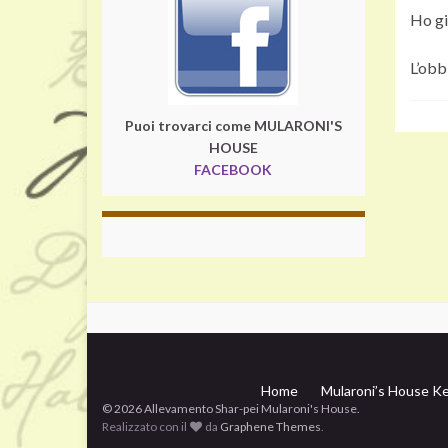
Ho gi
L’obb
Puoi trovarci come MULARONI'S
HOUSE
FACEBOOK
Home
Mularoni’s House Ke
© 2026 Allevamento Shar-pei Mularoni's House.
Realizzato con il
da
Graphene Themes
.