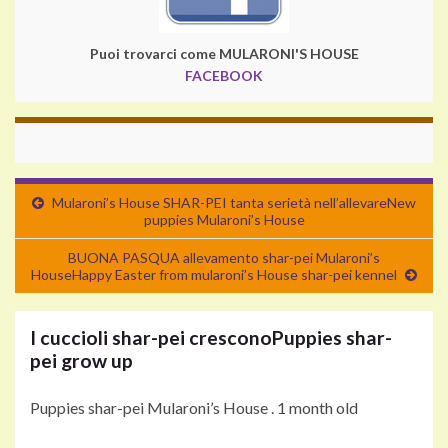
Puoi trovarci come MULARONI'S HOUSE
FACEBOOK
Mularoni’s House SHAR-PEI tanta serietà nell’allevare
New
puppies Mularoni’s House
BUONA PASQUA allevamento shar-pei Mularoni’s
House
Happy Easter from mularoni’s House shar-pei kennel
I cuccioli shar-pei crescono
Puppies shar-
pei grow up
Puppies shar-pei Mularoni’s House . 1 month old