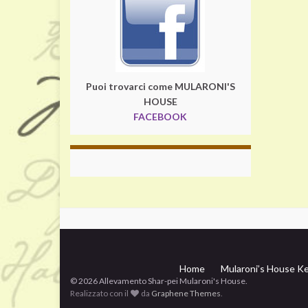
Puoi trovarci come MULARONI'S
HOUSE
FACEBOOK
Home
Mularoni’s House Ke
© 2026 Allevamento Shar-pei Mularoni's House.
Realizzato con il
da
Graphene Themes
.