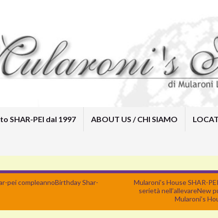
to SHAR-PEI dal 1997
ABOUT US / CHI SIAMO
LOCAT
Home
Mularoni’s House Kennel /
Allevamento SHAR-PEI dal 1997
ABOUT US / CHI SIAMO
LOCATION / DOVE SIAMO
CONTACTS
SOCIAL
ar-pei compleanno
Birthday Shar-
Mularoni’s House SHAR-PEI
serietà nell’allevare
New p
Mularoni’s Ho