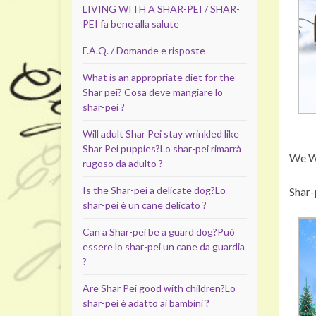
LIVING WITH A SHAR-PEI / SHAR-
PEI fa bene alla salute
F.A.Q. / Domande e risposte
What is an appropriate diet for the
Shar pei?
Cosa deve mangiare lo
shar-pei ?
Will adult Shar Pei stay wrinkled like
Shar Pei puppies?
Lo shar-pei rimarrà
We W
rugoso da adulto ?
Is the Shar-pei a delicate dog?
Lo
Shar-
shar-pei è un cane delicato ?
Can a Shar-pei be a guard dog?
Può
essere lo shar-pei un cane da guardia
?
Are Shar Pei good with children?
Lo
shar-pei è adatto ai bambini ?