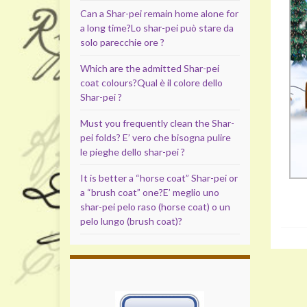
Can a Shar-pei remain home alone for
a long time?
Lo shar-pei può stare da
solo parecchie ore ?
Which are the admitted Shar-pei
coat colours?
Qual è il colore dello
Shar-pei ?
Must you frequently clean the Shar-
pei folds?
E’ vero che bisogna pulire
le pieghe dello shar-pei ?
It is better a “horse coat” Shar-pei or
a “brush coat” one?
E’ meglio uno
shar-pei pelo raso (horse coat) o un
pelo lungo (brush coat)?