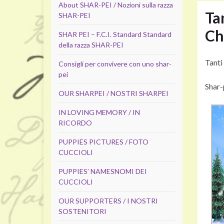
About SHAR-PEI / Nozioni sulla razza
Ta
SHAR-PEI
Ch
SHAR PEI – F.C.I. Standard Standard
della razza SHAR-PEI
Tanti
Consigli per convivere con uno shar-
pei
Shar-
OUR SHARPEI / NOSTRI SHARPEI
IN LOVING MEMORY / IN
RICORDO
PUPPIES PICTURES / FOTO
CUCCIOLI
PUPPIES’ NAMES
NOMI DEI
CUCCIOLI
OUR SUPPORTERS / I NOSTRI
SOSTENITORI